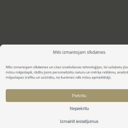
Mēs izmantojam sīkdatnes
Mēs izmantojam sīkdatnes un citas izsekošanas tehnoloģijas, lai uzlabotu jūs
mūsu mājaslapā, rādītu jums personalizētu saturu un mērķa reklāmu, anali
mājaslapas trafiku un uzzinātu, no kurienes nāk mūsu apmeklētāji.
Piekrītu
Nepiekrītu
Izmainīt iestatījumus