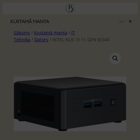
Pāriet
uz
saturu
+
KUSTAMĀ MANTA
561
Sākums
/
Kustamā manta
/
IT
Tehnika
/
Dators
/ INTEL NUC i3 11-GEN 8/240