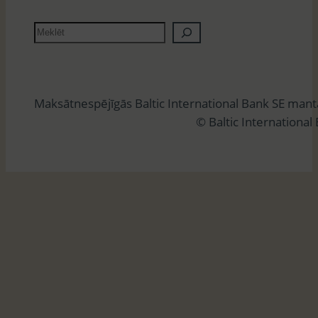
M
e
k
l
Maksātnespējīgās Baltic International Bank SE man
ē
© Baltic International
t