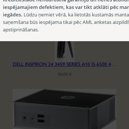
iespējamajiem defektiem, kas var tikt atklāti pēc ma
iegādes.
Lūdzu ņemiet vērā, ka lietotās kustamās manta
saņemšana būs iespējama tikai pēc AML anketas aizpildī
apstiprināšanas.
DELL INSPIRON 24 3459 SERIES A10 I5-6500 4/240
90,00
€