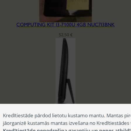
COMPUTING KIT I3-7100U 4GB NUC7I3BNK
52,50
€
DELL INSPIRON 24 3459 SERIES A10 I5-6500 4/240
Kredītiestāde pārdod lietotu kustamo mantu. Mantas pir
90,00
€
jāorganizē kustamās mantas izvešana no Kredītiestādes
Kredītiestāde nenodrošina garantiju un nenes atbild