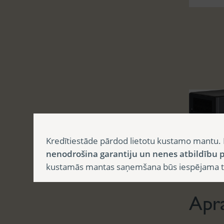
Kredītiestāde pārdod lietotu kustamo mantu. 
nenodrošina garantiju un nenes atbildību p
Aprak
kustamās mantas saņemšana būs iespējama tika
Apr