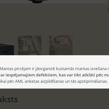
Mantas pircējam ir jāorganizē kustamās mantas izvešana 
ar iespējamajiem defektiem, kas var tikt atklāti pēc m
sts
i pēc AML anketas aizpildīšanas un tās apstiprināšanas.
aksts