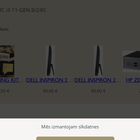
C i3 11-GEN 8/240
ducts
COMPUTING KIT I3-7100U 4GB NUC7I3BNK
DELL INSPIRON 24 3459 SERIES A10 I5-6500 4/240
DELL INSPIRON 24 3459 SERIES A10 I5-6500 4/240
HP Z
,50
€
90,00
€
90,00
€
Mēs izmantojam sīkdatnes