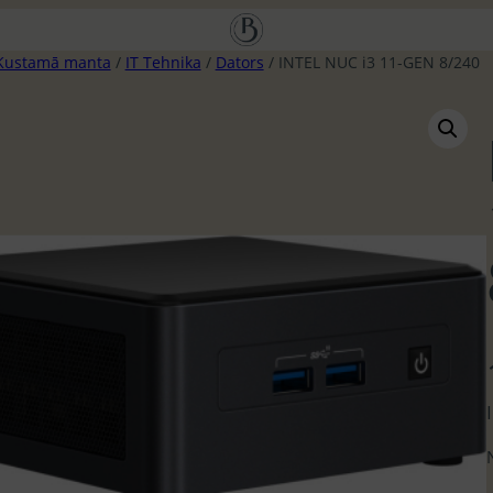
Kustamā manta
/
IT Tehnika
/
Dators
/ INTEL NUC i3 11-GEN 8/240