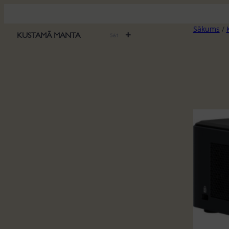
Pāriet
uz
Sākums
/
saturu
+
KUSTAMĀ MANTA
561