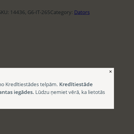
SKU:
14436, G6-IT-265
Category:
Dators
✕
no Kredītiestādes telpām.
Kredītiestāde
antas iegādes.
Lūdzu ņemiet vērā, ka lietotās