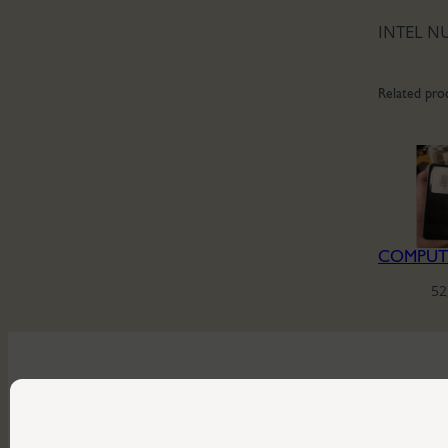
INTEL NU
Related pro
52