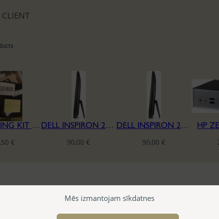
 CLIENT
ducts
COMPUTING KIT I3-7100U 4GB NUC7I3BNK
DELL INSPIRON 24 3459 SERIES A10 I5-6500 4/240
DELL INSPIRON 24 3459 SERIES A10 I5-6500 4/240
HP Z
,50
€
90,00
€
90,00
€
Mēs izmantojam sīkdatnes