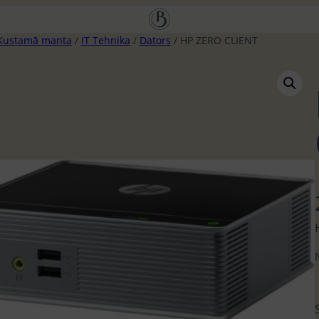
Kustamā manta
/
IT Tehnika
/
Dators
/ HP ZERO CLIENT