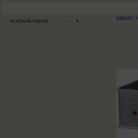
Pāriet
uz
Sākums
/
saturu
+
KUSTAMĀ MANTA
561