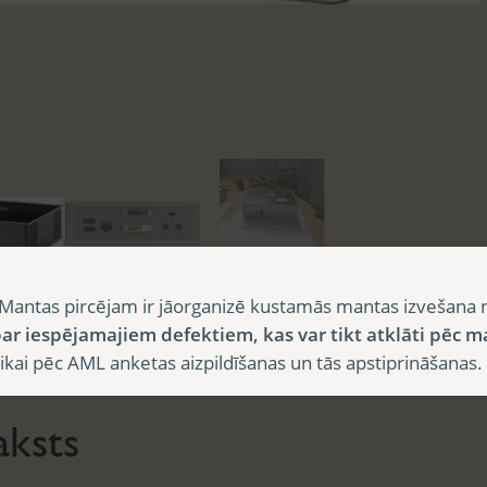
Mantas pircējam ir jāorganizē kustamās mantas izvešana 
ar iespējamajiem defektiem, kas var tikt atklāti pēc m
sts
i pēc AML anketas aizpildīšanas un tās apstiprināšanas.
aksts