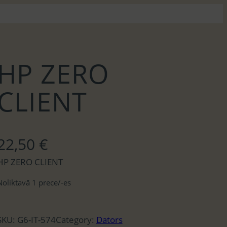
HP ZERO
CLIENT
22,50
€
HP ZERO CLIENT
Noliktavā 1 prece/-es
SKU:
G6-IT-574
Category:
Dators