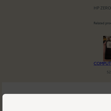
HP ZERO
Related pro
52