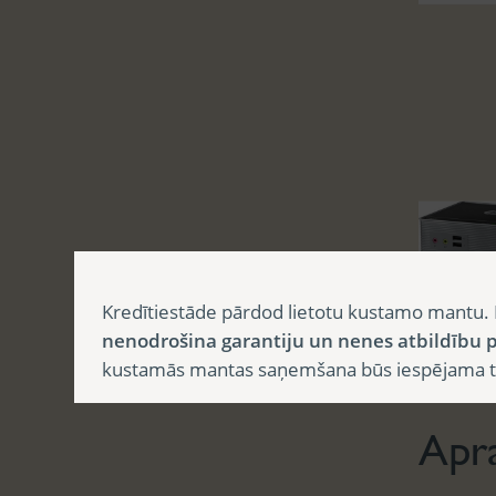
Kredītiestāde pārdod lietotu kustamo mantu. 
nenodrošina garantiju un nenes atbildību p
Aprak
kustamās mantas saņemšana būs iespējama tika
Apr