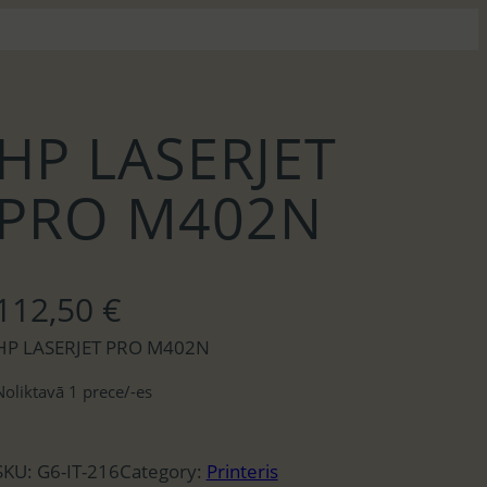
HP LASERJET
PRO M402N
112,50
€
HP LASERJET PRO M402N
Noliktavā 1 prece/-es
SKU:
G6-IT-216
Category:
Printeris