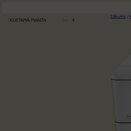
Pāriet
uz
Sākums
/
saturu
+
KUSTAMĀ MANTA
561