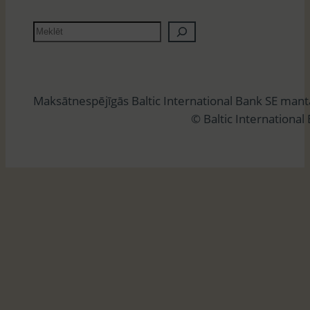
M
e
k
l
Maksātnespējīgās Baltic International Bank SE man
ē
© Baltic International
t