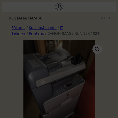
Pāriet
uz
saturu
+
KUSTAMĀ MANTA
561
Sākums
/
Kustamā manta
/
IT
Tehnika
/
Printeris
/ CANON IMAGE RUNNER 1024I