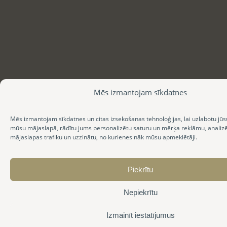
Mēs izmantojam sīkdatnes
Mēs izmantojam sīkdatnes un citas izsekošanas tehnoloģijas, lai uzlabotu jūs
mūsu mājaslapā, rādītu jums personalizētu saturu un mērķa reklāmu, anali
mājaslapas trafiku un uzzinātu, no kurienes nāk mūsu apmeklētāji.
Piekrītu
Nepiekrītu
Izmainīt iestatījumus