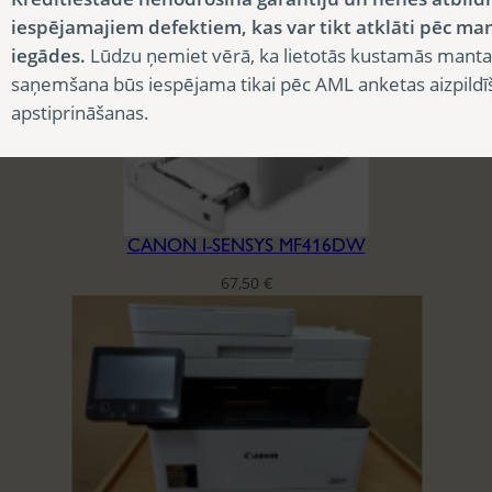
iespējamajiem defektiem, kas var tikt atklāti pēc ma
iegādes.
Lūdzu ņemiet vērā, ka lietotās kustamās manta
saņemšana būs iespējama tikai pēc AML anketas aizpildī
apstiprināšanas.
CANON I-SENSYS MF416DW
67,50
€