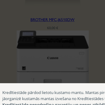
BROTHER MFC-J6510DW
60,00
€
CANON I-SENSYS LBP 226DW
Kredītiestāde pārdod lietotu kustamo mantu. Mantas pir
75,00
€
jāorganizē kustamās mantas izvešana no Kredītiestādes
Kredītiestāde nenodrošina garantiju un nenes atbild