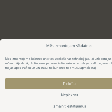
Mēs izmantojam sīkdatnes
Mēs izmantojam sīkdatnes un citas izsekošanas tehnoloģijas, lai uzlabotu jūs
mūsu mājaslapā, rādītu jums personalizētu saturu un mērķa reklāmu, anali
mājaslapas trafiku un uzzinātu, no kurienes nāk mūsu apmeklētāji.
Piekrītu
Nepiekrītu
Izmainīt iestatījumus