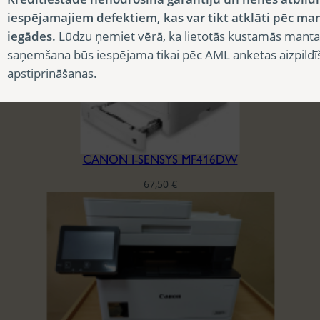
iespējamajiem defektiem, kas var tikt atklāti pēc ma
iegādes.
Lūdzu ņemiet vērā, ka lietotās kustamās manta
saņemšana būs iespējama tikai pēc AML anketas aizpildī
apstiprināšanas.
CANON I-SENSYS MF416DW
67,50
€