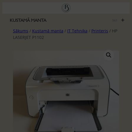
Pāriet
uz
saturu
+
KUSTAMĀ MANTA
561
Sākums
/
Kustamā manta
/
IT Tehnika
/
Printeris
/ HP
LASERJET P1102