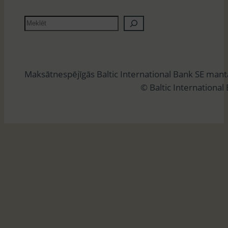
M
e
k
l
Maksātnespējīgās Baltic International Bank SE man
ē
© Baltic International
t