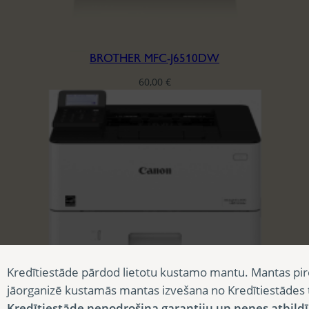
BROTHER MFC-J6510DW
60,00
€
CANON I-SENSYS LBP 226DW
Kredītiestāde pārdod lietotu kustamo mantu. Mantas pir
75,00
€
jāorganizē kustamās mantas izvešana no Kredītiestādes
Kredītiestāde nenodrošina garantiju un nenes atbild