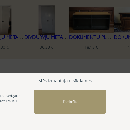
DIVDURVJU METĀLA DOKUMENTU SKAPIS
DIVDURVJU METĀLA DOKUMENTU SKAPIS (ŠAURS)
DOKUMENTU PLAUKTS
,30
€
36,30
€
18,15
€
Mēs izmantojam sīkdatnes
ūsu navigāciju
izētu mūsu
Piekrītu