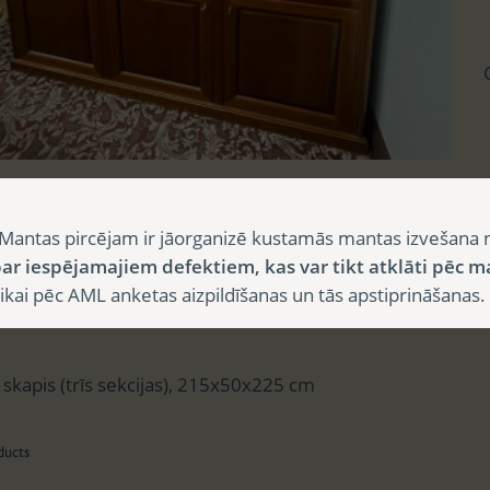
sts
Mantas pircējam ir jāorganizē kustamās mantas izvešana 
ar iespējamajiem defektiem, kas var tikt atklāti pēc m
i pēc AML anketas aizpildīšanas un tās apstiprināšanas.
aksts
skapis (trīs sekcijas), 215x50x225 cm
ducts