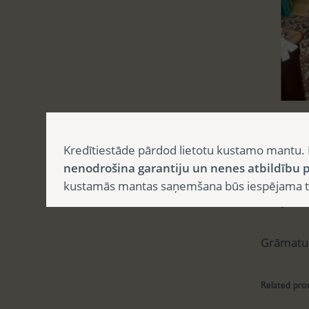
Aprak
Kredītiestāde pārdod lietotu kustamo mantu. 
nenodrošina garantiju un nenes atbildību p
kustamās mantas saņemšana būs iespējama tika
Apr
Grāmatu 
Related pro