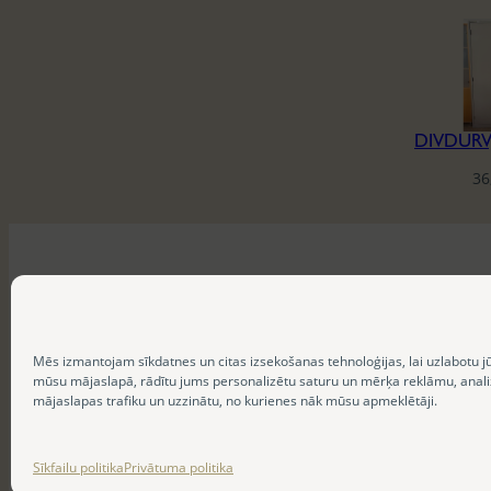
36
Mēs izmantojam sīkdatnes un citas izsekošanas tehnoloģijas, lai uzlabotu j
mūsu mājaslapā, rādītu jums personalizētu saturu un mērķa reklāmu, anal
mājaslapas trafiku un uzzinātu, no kurienes nāk mūsu apmeklētāji.
Sīkfailu politika
Privātuma politika