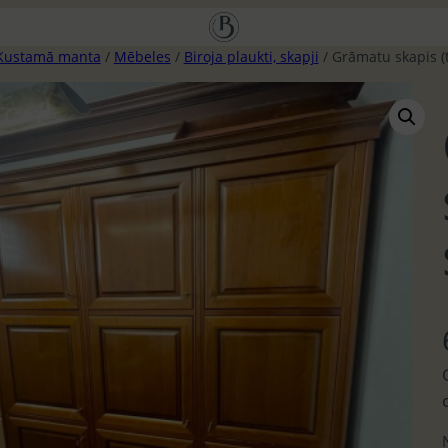
Kustamā manta
/
Mēbeles
/
Biroja plaukti, skapji
/ Grāmatu skapis (t