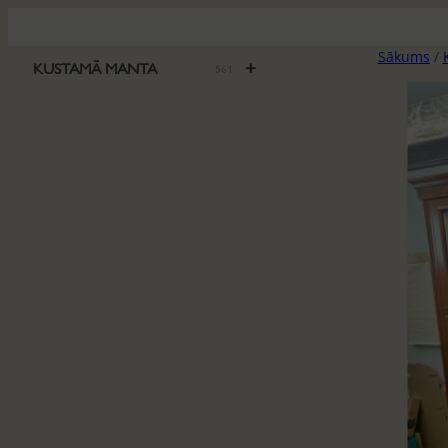
Pāriet
uz
Sākums
/
saturu
+
KUSTAMĀ MANTA
561