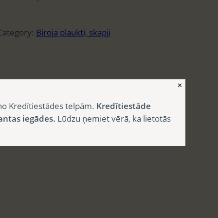
Category:
Biroja plaukti, skapji
✕
no Kredītiestādes telpām.
Kredītiestāde
antas iegādes.
Lūdzu ņemiet vērā, ka lietotās