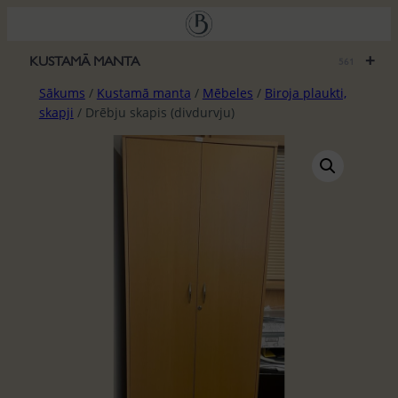
Pāriet
uz
saturu
+
KUSTAMĀ MANTA
561
Sākums
/
Kustamā manta
/
Mēbeles
/
Biroja plaukti,
skapji
/ Drēbju skapis (divdurvju)