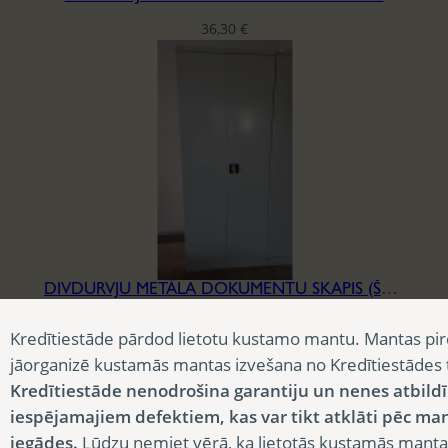
36,30
€
DIVDURVJU METĀLA DOKUMENTU SKAPIS (ŠAURS)
36,30
€
Kredītiestāde pārdod lietotu kustamo mantu. Mantas pir
jāorganizē kustamās mantas izvešana no Kredītiestādes
Kredītiestāde nenodrošina garantiju un nenes atbild
iespējamajiem defektiem, kas var tikt atklāti pēc ma
iegādes.
Lūdzu ņemiet vērā, ka lietotās kustamās manta