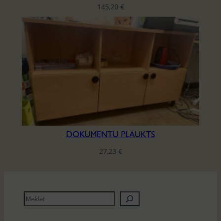
145,20
€
DOKUMENTU PLAUKTS
27,23
€
M
e