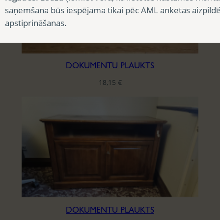
saņemšana būs iespējama tikai pēc AML anketas aizpildī
apstiprināšanas.
DOKUMENTU PLAUKTS
18,15
€
DOKUMENTU PLAUKTS