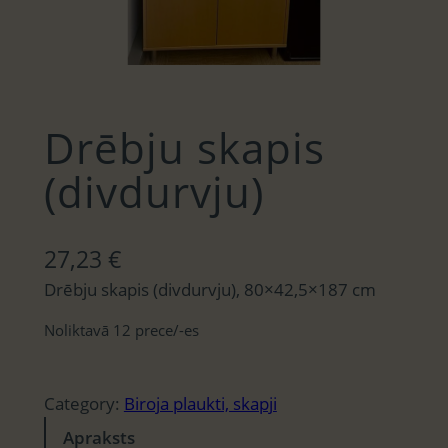
Drēbju skapis
(divdurvju)
27,23
€
Drēbju skapis (divdurvju), 80×42,5×187 cm
Noliktavā 12 prece/-es
Category:
Biroja plaukti, skapji
Apraksts