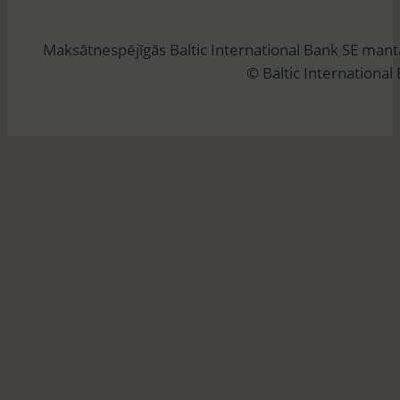
k
l
Maksātnespējīgās Baltic International Bank SE man
ē
© Baltic International
t