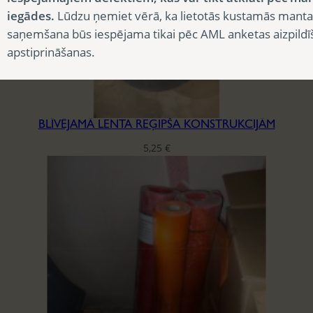
iegādes.
Lūdzu ņemiet vērā, ka lietotās kustamās manta
saņemšana būs iespējama tikai pēc AML anketas aizpildī
apstiprināšanas.
BLĪVĒJAMĀ LENTA REĢIPŠA KONSTRUKCIJĀM
5,25
€