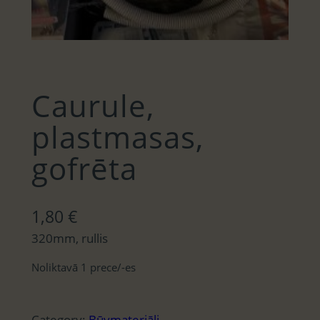
Caurule,
plastmasas,
gofrēta
1,80
€
320mm, rullis
Noliktavā 1 prece/-es
Category:
Būvmateriāli