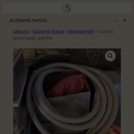
Pāriet
uz
saturu
+
KUSTAMĀ MANTA
561
Sākums
/
Kustamā manta
/
Būvmateriāli
/ Caurule,
plastmasas, gofrēta