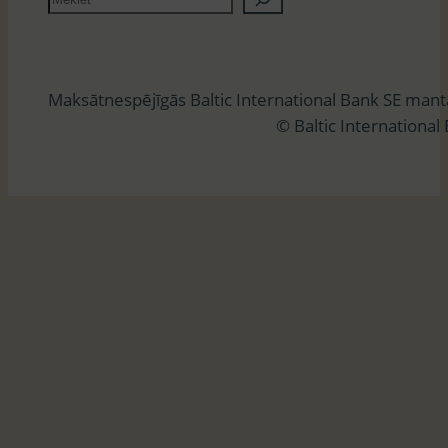
e
k
l
Maksātnespējīgās Baltic International Bank SE man
ē
© Baltic International
t