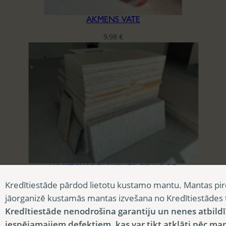
AKMENS VATE
9,98
€
AKUSTISKĀS PLĀKSNES CEWOOD
Kredītiestāde pārdod lietotu kustamo mantu. Mantas pir
3,90
€
jāorganizē kustamās mantas izvešana no Kredītiestādes
Kredītiestāde nenodrošina garantiju un nenes atbild
iespējamajiem defektiem, kas var tikt atklāti pēc ma