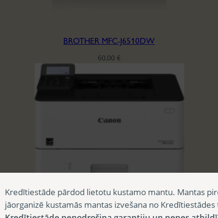
BROTHER MFC-J6510DW
60,00
€
CANON I-SENSYS LBP 226DW
Kredītiestāde pārdod lietotu kustamo mantu. Mantas pir
75,00
€
jāorganizē kustamās mantas izvešana no Kredītiestādes
Kredītiestāde nenodrošina garantiju un nenes atbild