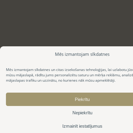
Mēs izmantojam sīkdatnes
Mēs izmantojam sīkdatnes un citas izsekošanas tehnoloģijas, lai uzlabotu jūs
mūsu mājaslapā, rādītu jums personalizētu saturu un mērķa reklāmu, anali
mājaslapas trafiku un uzzinātu, no kurienes nāk mūsu apmeklētāji.
Piekrītu
Nepiekrītu
Izmainīt iestatījumus