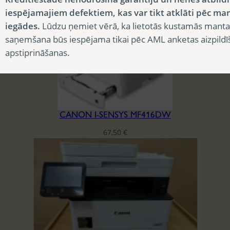
iespējamajiem defektiem, kas var tikt atklāti pēc ma
iegādes.
Lūdzu ņemiet vērā, ka lietotās kustamās manta
saņemšana būs iespējama tikai pēc AML anketas aizpildī
apstiprināšanas.
CANON I-SENSYS MF416DW
67,50
€