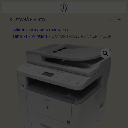
Pāriet
uz
saturu
+
KUSTAMĀ MANTA
561
Sākums
/
Kustamā manta
/
IT
Tehnika
/
Printeris
/ CANON IMAGE RUNNER 1133IF