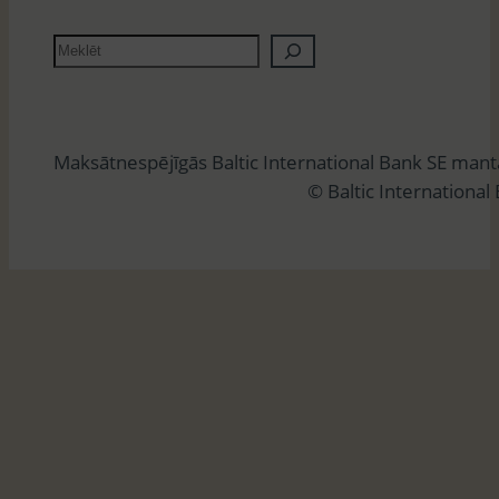
M
e
k
l
Maksātnespējīgās Baltic International Bank SE man
ē
© Baltic International
t