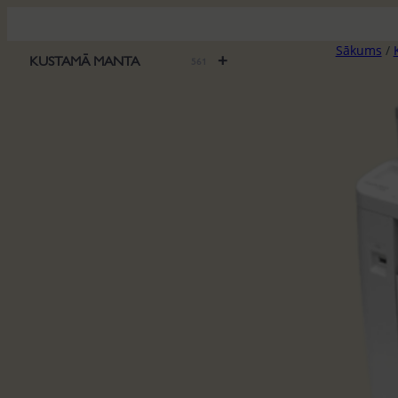
Pāriet
uz
Sākums
/
saturu
+
KUSTAMĀ MANTA
561