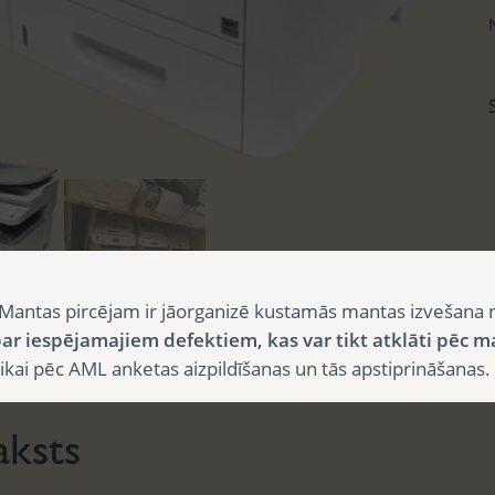
Mantas pircējam ir jāorganizē kustamās mantas izvešana 
ar iespējamajiem defektiem, kas var tikt atklāti pēc m
sts
i pēc AML anketas aizpildīšanas un tās apstiprināšanas.
aksts