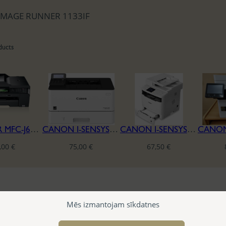
MAGE RUNNER 1133IF
ducts
BROTHER MFC-J6510DW
CANON I-SENSYS LBP 226DW
CANON I-SENSYS MF416DW
,00
€
75,00
€
67,50
€
Mēs izmantojam sīkdatnes