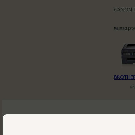
CANON I
Related pro
60