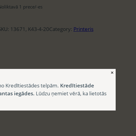
Noliktavā 1 prece/-es
SKU:
13671, K43-4-20
Category:
Printeris
✕
no Kredītiestādes telpām.
Kredītiestāde
antas iegādes.
Lūdzu ņemiet vērā, ka lietotās