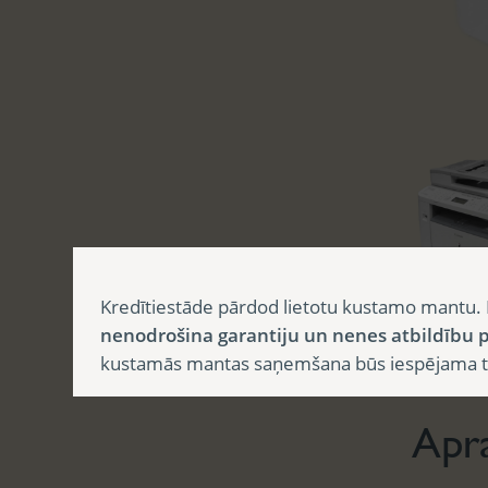
Kredītiestāde pārdod lietotu kustamo mantu. 
nenodrošina garantiju un nenes atbildību p
Aprak
kustamās mantas saņemšana būs iespējama tika
Apr