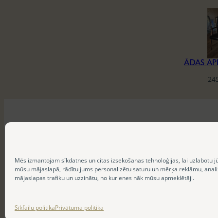
24
Mēs izmantojam sīkdatnes un citas izsekošanas tehnoloģijas, lai uzlabotu j
mūsu mājaslapā, rādītu jums personalizētu saturu un mērķa reklāmu, anal
mājaslapas trafiku un uzzinātu, no kurienes nāk mūsu apmeklētāji.
Sīkfailu politika
Privātuma politika