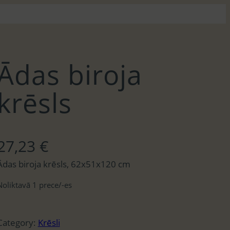
Ādas biroja
krēsls
27,23
€
Ādas biroja krēsls, 62x51x120 cm
Noliktavā 1 prece/-es
Category:
Krēsli