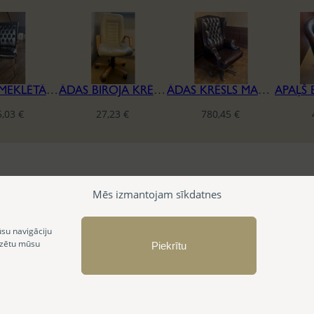
ĀDAS APMEKLĒTĀJU KRĒSLS
ĀDAS BIROJA KRĒSLS
ĀDAS KRĒSLS MASCHERONI “THE PRESIDENT”
5,03
€
27,23
€
780,45
€
Mēs izmantojam sīkdatnes
ūsu navigāciju
izētu mūsu
Piekrītu