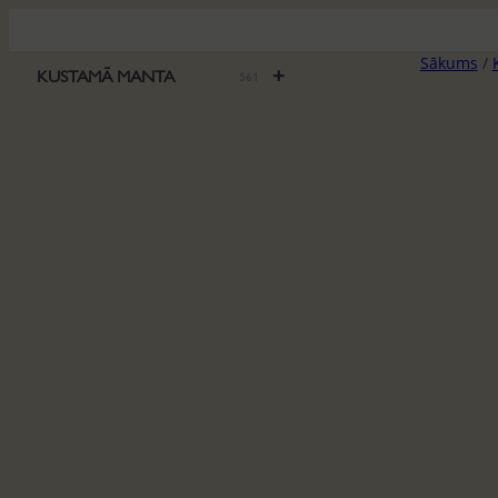
Pāriet
uz
Sākums
/
saturu
+
KUSTAMĀ MANTA
561