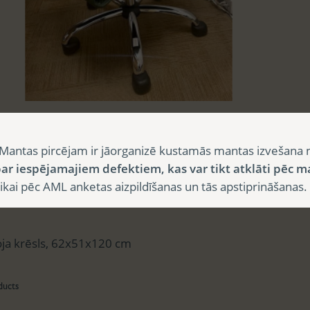
sts
Mantas pircējam ir jāorganizē kustamās mantas izvešana 
ar iespējamajiem defektiem, kas var tikt atklāti pēc m
i pēc AML anketas aizpildīšanas un tās apstiprināšanas.
aksts
oja krēsls, 62x51x120 cm
ducts