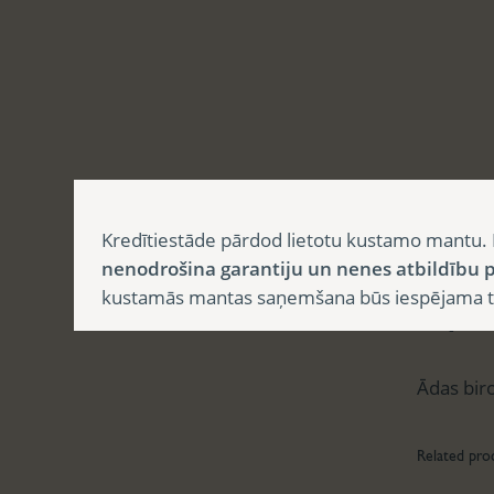
Aprak
Kredītiestāde pārdod lietotu kustamo mantu. 
nenodrošina garantiju un nenes atbildību p
kustamās mantas saņemšana būs iespējama tika
Apr
Ādas bir
Related pro