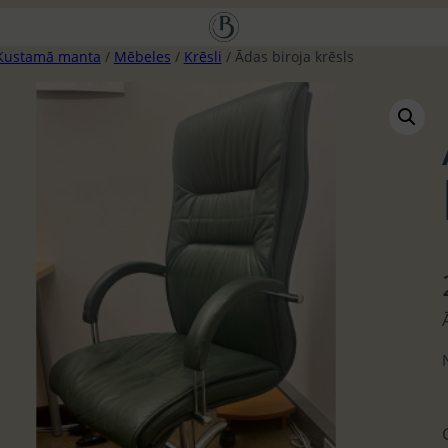
Kustamā manta
/
Mēbeles
/
Krēsli
/ Ādas biroja krēsls