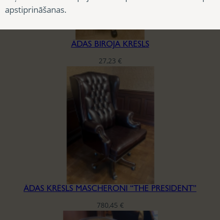
apstiprināšanas.
ĀDAS BIROJA KRĒSLS
27,23
€
ĀDAS KRĒSLS MASCHERONI “THE PRESIDENT”
780,45
€