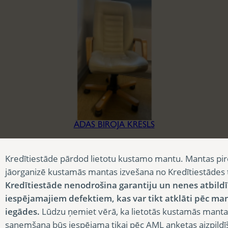
ĀDAS BIROJA KRĒSLS
27,23
€
Kredītiestāde pārdod lietotu kustamo mantu. Mantas pir
jāorganizē kustamās mantas izvešana no Kredītiestādes
Kredītiestāde nenodrošina garantiju un nenes atbild
iespējamajiem defektiem, kas var tikt atklāti pēc ma
iegādes.
Lūdzu ņemiet vērā, ka lietotās kustamās manta
saņemšana būs iespējama tikai pēc AML anketas aizpildī