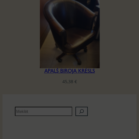
APAĻŠ BIROJA KRĒSLS
45,38
€
M
e
k
l