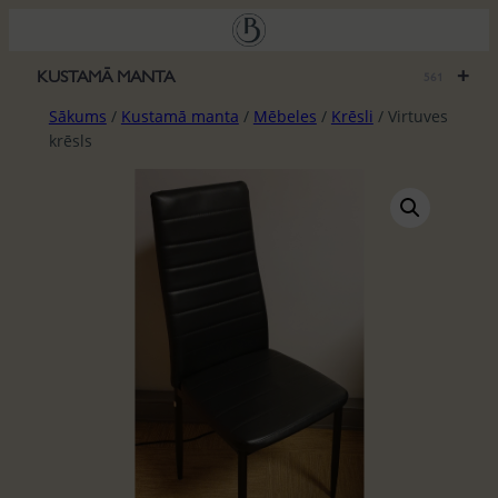
Pāriet
uz
saturu
+
KUSTAMĀ MANTA
561
Sākums
/
Kustamā manta
/
Mēbeles
/
Krēsli
/ Virtuves
krēsls