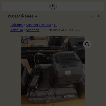
Pāriet
uz
saturu
+
KUSTAMĀ MANTA
561
Sākums
/
Kustamā manta
/
IT
Tehnika
/
Skeneris
/ SKENERIS CANON FC220