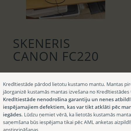
SKENERIS
CANON FC220
11,25
€
Kredītiestāde pārdod lietotu kustamo mantu. Mantas pir
SKENERIS CANON FC220
jāorganizē kustamās mantas izvešana no Kredītiestādes
Noliktavā 1 prece/-es
Kredītiestāde nenodrošina garantiju un nenes atbild
iespējamajiem defektiem, kas var tikt atklāti pēc ma
iegādes.
Lūdzu ņemiet vērā, ka lietotās kustamās manta
SKU:
K43-4-64
Category:
Skeneris
saņemšana būs iespējama tikai pēc AML anketas aizpildī
Apraksts
apstiprināšanas.