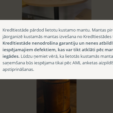
Kredītiestāde pārdod lietotu kustamo mantu. Mantas pir
jāorganizē kustamās mantas izvešana no Kredītiestādes
Kredītiestāde nenodrošina garantiju un nenes atbild
iespējamajiem defektiem, kas var tikt atklāti pēc ma
APAĻŠ GALDS
iegādes.
Lūdzu ņemiet vērā, ka lietotās kustamās manta
18,15
€
saņemšana būs iespējama tikai pēc AML anketas aizpildī
apstiprināšanas.