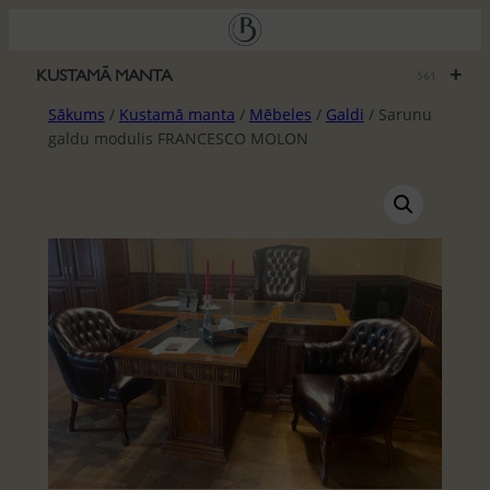
Pāriet
uz
saturu
+
KUSTAMĀ MANTA
561
Sākums
/
Kustamā manta
/
Mēbeles
/
Galdi
/ Sarunu
galdu modulis FRANCESCO MOLON