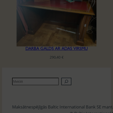
DARBA GALDS AR ĀDAS VIRSMU
290,40
€
M
e
k
l
Maksātnespējīgās Baltic International Bank SE man
ē