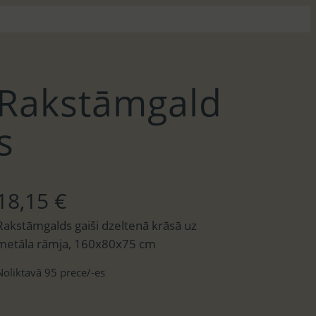
Rakstāmgald
s
18,15
€
Rakstāmgalds gaiši dzeltenā krāsā uz
metāla rāmja, 160x80x75 cm
Noliktavā 95 prece/-es