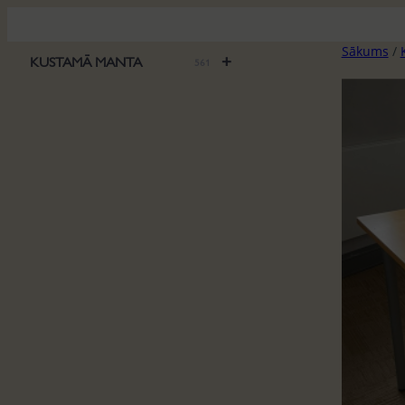
Pāriet
uz
Sākums
/
saturu
+
KUSTAMĀ MANTA
561