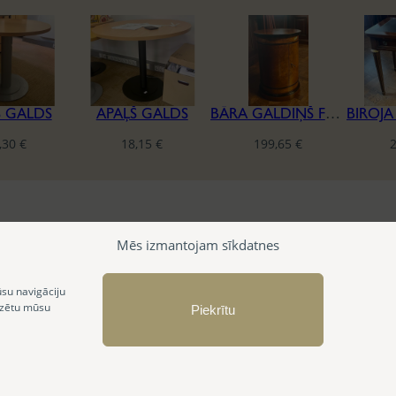
Š GALDS
APAĻŠ GALDS
BĀRA GALDIŅŠ FRANCESCO MOLON
,30
€
18,15
€
199,65
€
Mēs izmantojam sīkdatnes
ūsu navigāciju
izētu mūsu
Piekrītu