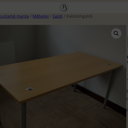
Kustamā manta
/
Mēbeles
/
Galdi
/ Rakstāmgalds