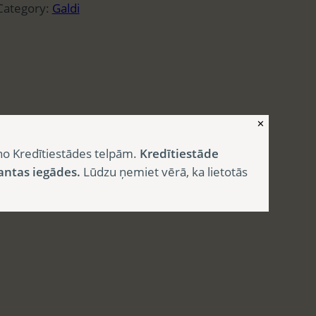
Category:
Galdi
✕
no Kredītiestādes telpām.
Kredītiestāde
antas iegādes.
Lūdzu ņemiet vērā, ka lietotās