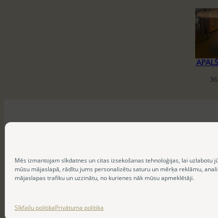
APAĻ
36
Mēs izmantojam sīkdatnes un citas izsekošanas tehnoloģijas, lai uzlabotu j
mūsu mājaslapā, rādītu jums personalizētu saturu un mērķa reklāmu, anal
mājaslapas trafiku un uzzinātu, no kurienes nāk mūsu apmeklētāji.
Sīkfailu politika
Privātuma politika