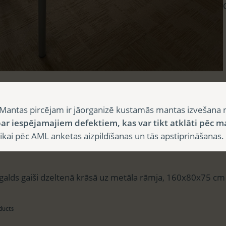
sts
Mantas pircējam ir jāorganizē kustamās mantas izvešana 
ar iespējamajiem defektiem, kas var tikt atklāti pēc m
i pēc AML anketas aizpildīšanas un tās apstiprināšanas.
aksts
alds gaiši dzeltenā krāsā uz metāla rāmja, 160x80x75 cm
ducts