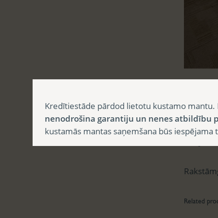
Aprak
Kredītiestāde pārdod lietotu kustamo mantu. 
nenodrošina garantiju un nenes atbildību p
kustamās mantas saņemšana būs iespējama tika
Apr
Rakstāmg
Related pro