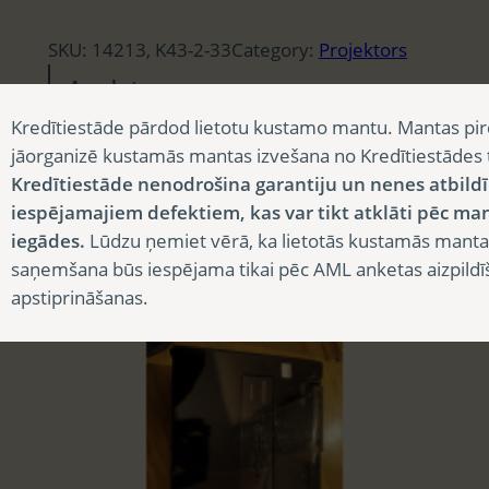
SKU:
14213, K43-2-33
Category:
Projektors
Apraksts
Kredītiestāde pārdod lietotu kustamo mantu. Mantas pir
jāorganizē kustamās mantas izvešana no Kredītiestādes
Apraksts
Kredītiestāde nenodrošina garantiju un nenes atbild
iespējamajiem defektiem, kas var tikt atklāti pēc ma
PROJEKTORS BENQ TH682ST
iegādes.
Lūdzu ņemiet vērā, ka lietotās kustamās manta
saņemšana būs iespējama tikai pēc AML anketas aizpildī
Related products
apstiprināšanas.