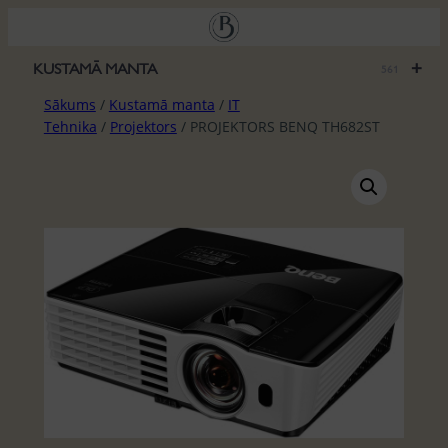
Pāriet
uz
saturu
+
KUSTAMĀ MANTA
561
Sākums
/
Kustamā manta
/
IT
Tehnika
/
Projektors
/ PROJEKTORS BENQ TH682ST