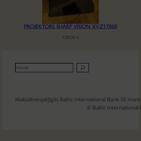
PROJEKTORS SHARP VISION XV-Z17000
120,00
€
M
e
k
l
Maksātnespējīgās Baltic International Bank SE man
ē
© Baltic International
t