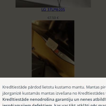
LG 37LM620S
67,50
€
LG 55UB830V ON A ROLLING STAND
Kredītiestāde pārdod lietotu kustamo mantu. Mantas pir
150,00
€
jāorganizē kustamās mantas izvešana no Kredītiestādes
Kredītiestāde nenodrošina garantiju un nenes atbild
iespējamajiem defektiem, kas var tikt atklāti pēc ma