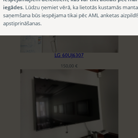
iegādes.
Lūdzu ņemiet vērā, ka lietotās kustamās manta
saņemšana būs iespējama tikai pēc AML anketas aizpildī
apstiprināšanas.
LG 60UJ6307
150,00
€