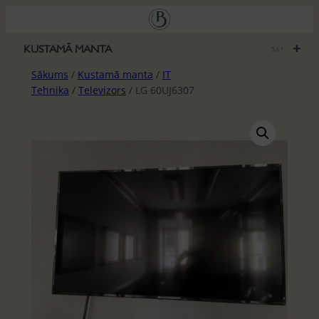
Pāriet
uz
saturu
+
KUSTAMĀ MANTA
561
Sākums
/
Kustamā manta
/
IT
Tehnika
/
Televizors
/ LG 60UJ6307