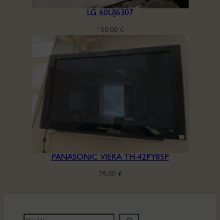
LG 60UJ6307
150,00
€
PANASONIC VIERA TH-42PY85P
75,00
€
M