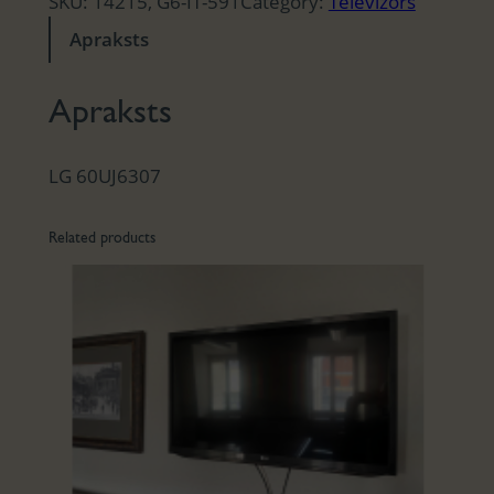
SKU:
14215, G6-IT-591
Category:
Televizors
Apraksts
Apraksts
LG 60UJ6307
Related products