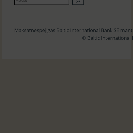
e
k
l
Maksātnespējīgās Baltic International Bank SE man
ē
© Baltic International
t