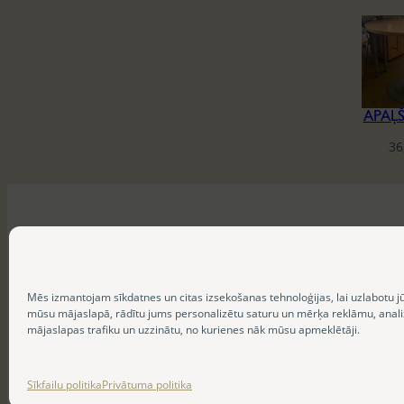
APAĻ
36
Mēs izmantojam sīkdatnes un citas izsekošanas tehnoloģijas, lai uzlabotu j
mūsu mājaslapā, rādītu jums personalizētu saturu un mērķa reklāmu, anal
mājaslapas trafiku un uzzinātu, no kurienes nāk mūsu apmeklētāji.
Sīkfailu politika
Privātuma politika