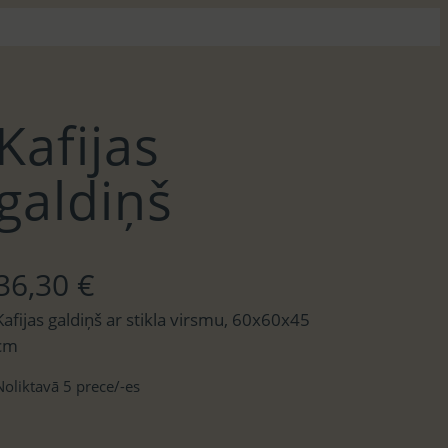
Kafijas
galdiņš
36,30
€
Kafijas galdiņš ar stikla virsmu, 60x60x45
cm
Noliktavā 5 prece/-es