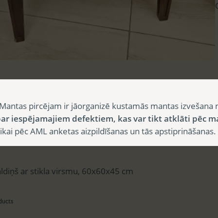
sts
Mantas pircējam ir jāorganizē kustamās mantas izvešana 
ar iespējamajiem defektiem, kas var tikt atklāti pēc m
i pēc AML anketas aizpildīšanas un tās apstiprināšanas.
aksts
aldiņš ar stikla virsmu, 60x60x45 cm
ducts