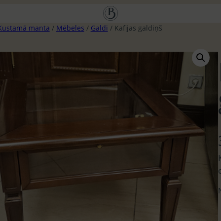
Kustamā manta
/
Mēbeles
/
Galdi
/ Kafijas galdiņš