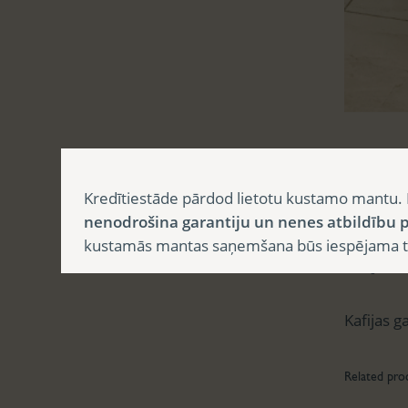
Aprak
Kredītiestāde pārdod lietotu kustamo mantu. 
nenodrošina garantiju un nenes atbildību p
kustamās mantas saņemšana būs iespējama tika
Apr
Kafijas g
Related pro