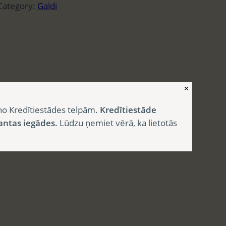
Category:
Galdi
✕
no Kredītiestādes telpām.
Kredītiestāde
antas iegādes.
Lūdzu ņemiet vērā, ka lietotās