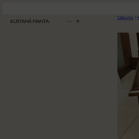
Pāriet
uz
Sākums
/
saturu
+
KUSTAMĀ MANTA
561