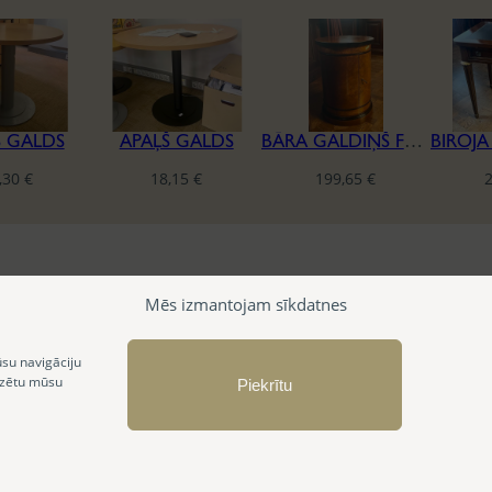
Š GALDS
APAĻŠ GALDS
BĀRA GALDIŅŠ FRANCESCO MOLON
,30
€
18,15
€
199,65
€
Mēs izmantojam sīkdatnes
ūsu navigāciju
izētu mūsu
Piekrītu