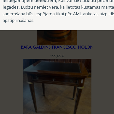
iespējamajiem defektiem, kas var tikt atklāti pēc ma
iegādes.
Lūdzu ņemiet vērā, ka lietotās kustamās manta
saņemšana būs iespējama tikai pēc AML anketas aizpildī
apstiprināšanas.
BĀRA GALDIŅŠ FRANCESCO MOLON
199,65
€