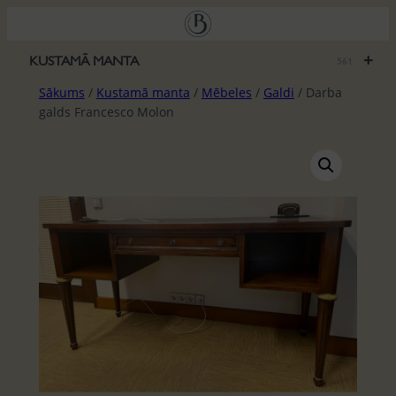
Pāriet
uz
saturu
+
KUSTAMĀ MANTA
561
Sākums
/
Kustamā manta
/
Mēbeles
/
Galdi
/ Darba
galds Francesco Molon