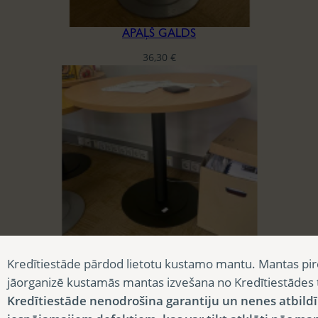
APAĻŠ GALDS
36,30
€
APAĻŠ GALDS
Kredītiestāde pārdod lietotu kustamo mantu. Mantas pir
18,15
€
jāorganizē kustamās mantas izvešana no Kredītiestādes
Kredītiestāde nenodrošina garantiju un nenes atbild