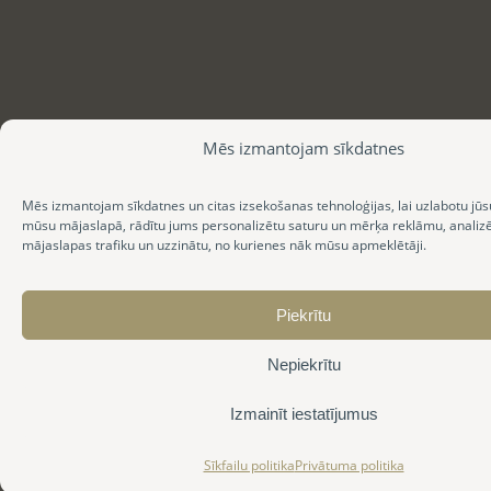
Mēs izmantojam sīkdatnes
Mēs izmantojam sīkdatnes un citas izsekošanas tehnoloģijas, lai uzlabotu jūs
mūsu mājaslapā, rādītu jums personalizētu saturu un mērķa reklāmu, anali
mājaslapas trafiku un uzzinātu, no kurienes nāk mūsu apmeklētāji.
Piekrītu
Nepiekrītu
Izmainīt iestatījumus
Sīkfailu politika
Privātuma politika