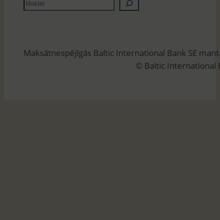
M
e
k
l
Maksātnespējīgās Baltic International Bank SE man
ē
© Baltic International
t