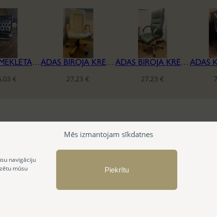
ĀDAS APMEKLĒTĀJU KRĒSLS
ĀDAS BIROJA KRĒSLS
ĀDAS BIROJA KRĒSLS
5,03
€
27,23
€
27,23
€
Mēs izmantojam sīkdatnes
ūsu navigāciju
izētu mūsu
Piekrītu