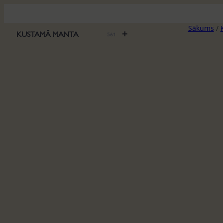
Pāriet
uz
Sākums
/
saturu
+
KUSTAMĀ MANTA
561