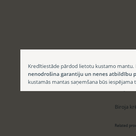
Aprak
Kredītiestāde pārdod lietotu kustamo mantu. 
nenodrošina garantiju un nenes atbildību p
kustamās mantas saņemšana būs iespējama tika
Apr
Biroja kr
Related pro