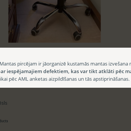
sts
Mantas pircējam ir jāorganizē kustamās mantas izvešana 
ar iespējamajiem defektiem, kas var tikt atklāti pēc m
i pēc AML anketas aizpildīšanas un tās apstiprināšanas.
aksts
ēsls
ducts