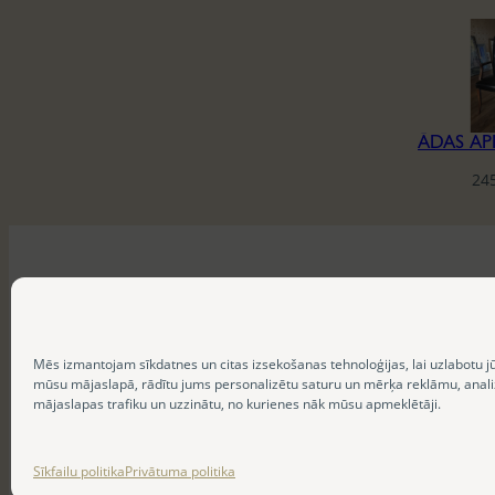
24
Mēs izmantojam sīkdatnes un citas izsekošanas tehnoloģijas, lai uzlabotu j
mūsu mājaslapā, rādītu jums personalizētu saturu un mērķa reklāmu, anal
mājaslapas trafiku un uzzinātu, no kurienes nāk mūsu apmeklētāji.
Sīkfailu politika
Privātuma politika