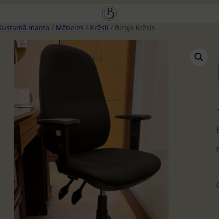
Kustamā manta
/
Mēbeles
/
Krēsli
/ Biroja krēsls