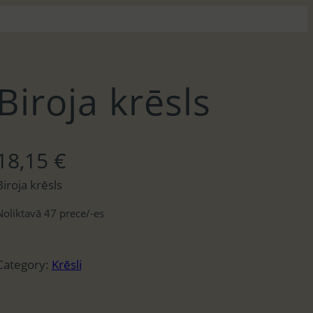
Biroja krēsls
18,15
€
Biroja krēsls
Noliktavā 47 prece/-es
Category:
Krēsli