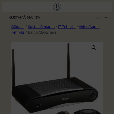
Pāriet
uz
saturu
+
KUSTAMĀ MANTA
561
Sākums
/
Kustamā manta
/
IT Tehnika
/
Video/Audio
Tehnika
/ Barco ClickShare