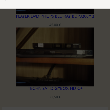
PLAYER DVD PHILIPS BLU-RAY BDP3200/12
45,00
€
TECHNISAT DIGYBOX HD C+
22,50
€