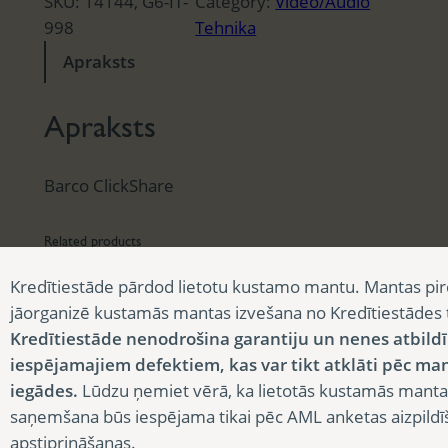
SKU:
14144, G6-IT-
Category:
Video/Audio
998
Tehnika
Apraksts
Apraksts
Barco ClickShare
Related products
Kredītiestāde pārdod lietotu kustamo mantu. Mantas pir
jāorganizē kustamās mantas izvešana no Kredītiestādes
Kredītiestāde nenodrošina garantiju un nenes atbild
iespējamajiem defektiem, kas var tikt atklāti pēc ma
iegādes.
Lūdzu ņemiet vērā, ka lietotās kustamās manta
saņemšana būs iespējama tikai pēc AML anketas aizpildī
apstiprināšanas.