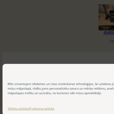
AVAY
75
Mēs izmantojam sīkdatnes un citas izsekošanas tehnoloģijas, lai uzlabotu j
mūsu mājaslapā, rādītu jums personalizētu saturu un mērķa reklāmu, anal
mājaslapas trafiku un uzzinātu, no kurienes nāk mūsu apmeklētāji.
Sīkfailu politika
Privātuma politika