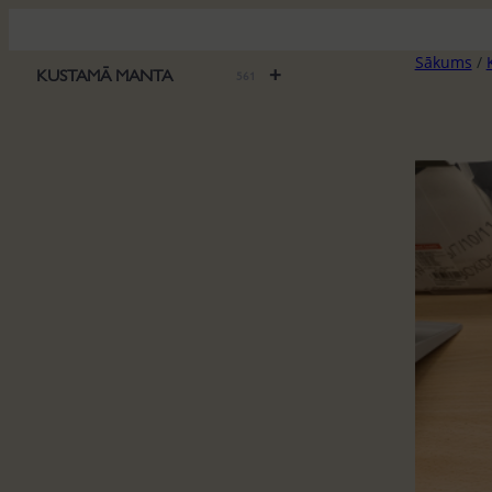
Pāriet
uz
Sākums
/
saturu
+
KUSTAMĀ MANTA
561