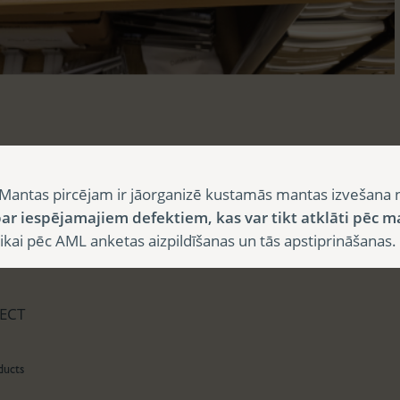
sts
Mantas pircējam ir jāorganizē kustamās mantas izvešana 
ar iespējamajiem defektiem, kas var tikt atklāti pēc m
i pēc AML anketas aizpildīšanas un tās apstiprināšanas.
aksts
ECT
ducts