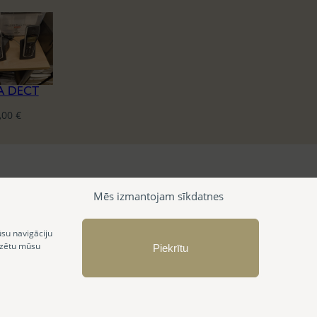
A DECT
,00
€
Mēs izmantojam sīkdatnes
ūsu navigāciju
izētu mūsu
Piekrītu