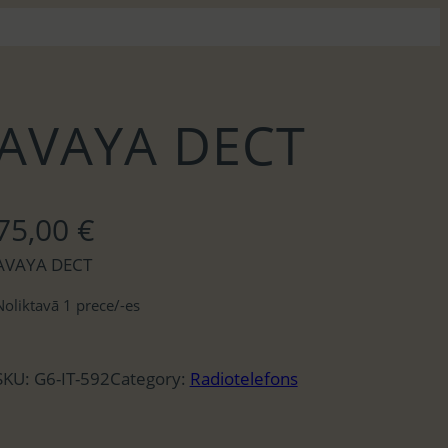
AVAYA DECT
75,00
€
AVAYA DECT
Noliktavā 1 prece/-es
SKU:
G6-IT-592
Category:
Radiotelefons