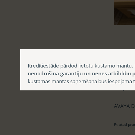
Aprak
Kredītiestāde pārdod lietotu kustamo mantu. 
nenodrošina garantiju un nenes atbildību p
kustamās mantas saņemšana būs iespējama tika
Apr
AVAYA D
Related pro