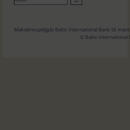
e
k
l
Maksātnespējīgās Baltic International Bank SE man
ē
© Baltic International
t