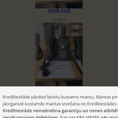
AVAYA 9608
22,50
€
AVAYA 9608
Kredītiestāde pārdod lietotu kustamo mantu. Mantas pir
22,50
€
jāorganizē kustamās mantas izvešana no Kredītiestādes
Kredītiestāde nenodrošina garantiju un nenes atbild
iespējamajiem defektiem, kas var tikt atklāti pēc ma