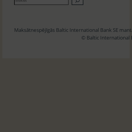
e
k
l
Maksātnespējīgās Baltic International Bank SE man
ē
© Baltic International
t