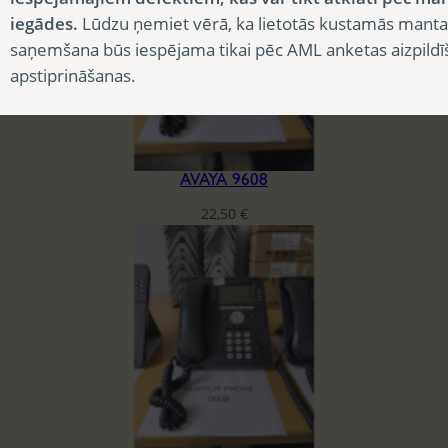
iegādes.
Lūdzu ņemiet vērā, ka lietotās kustamās manta
saņemšana būs iespējama tikai pēc AML anketas aizpildī
apstiprināšanas.
AVAYA 9608
22,50
€