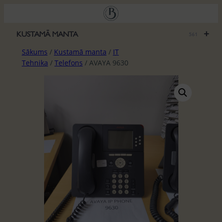
Pāriet
uz
saturu
+
KUSTAMĀ MANTA
561
Sākums
/
Kustamā manta
/
IT
Tehnika
/
Telefons
/ AVAYA 9630