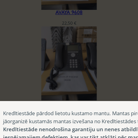
AVAYA 9608
22,50
€
AVAYA 9608
Kredītiestāde pārdod lietotu kustamo mantu. Mantas pir
22,50
€
jāorganizē kustamās mantas izvešana no Kredītiestādes
Kredītiestāde nenodrošina garantiju un nenes atbild
iespējamajiem defektiem, kas var tikt atklāti pēc ma