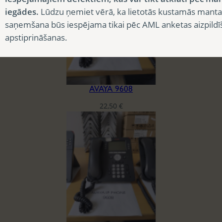
iegādes.
Lūdzu ņemiet vērā, ka lietotās kustamās manta
saņemšana būs iespējama tikai pēc AML anketas aizpildī
apstiprināšanas.
AVAYA 9608
22,50
€