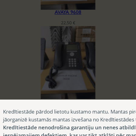
AVAYA 9608
22,50
€
AVAYA 9608
Kredītiestāde pārdod lietotu kustamo mantu. Mantas pir
22,50
€
jāorganizē kustamās mantas izvešana no Kredītiestādes
Kredītiestāde nenodrošina garantiju un nenes atbild
iespējamajiem defektiem, kas var tikt atklāti pēc ma