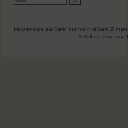
e
k
l
Maksātnespējīgās Baltic International Bank SE man
ē
© Baltic International
t