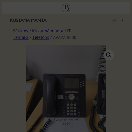
Pāriet
uz
saturu
+
KUSTAMĀ MANTA
561
Sākums
/
Kustamā manta
/
IT
Tehnika
/
Telefons
/ AVAYA 9630