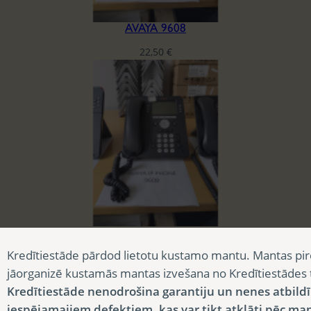
AVAYA 9608
22,50
€
AVAYA 9608
Kredītiestāde pārdod lietotu kustamo mantu. Mantas pir
22,50
€
jāorganizē kustamās mantas izvešana no Kredītiestādes
Kredītiestāde nenodrošina garantiju un nenes atbild
iespējamajiem defektiem, kas var tikt atklāti pēc ma