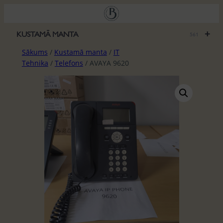
Pāriet
uz
saturu
+
KUSTAMĀ MANTA
561
Sākums
/
Kustamā manta
/
IT
Tehnika
/
Telefons
/ AVAYA 9620