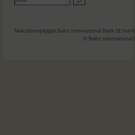
e
k
l
Maksātnespējīgās Baltic International Bank SE man
ē
© Baltic International
t