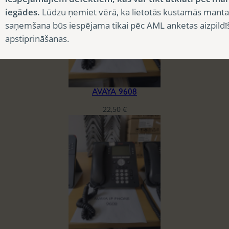
iegādes.
Lūdzu ņemiet vērā, ka lietotās kustamās manta
saņemšana būs iespējama tikai pēc AML anketas aizpildī
apstiprināšanas.
AVAYA 9608
22,50
€