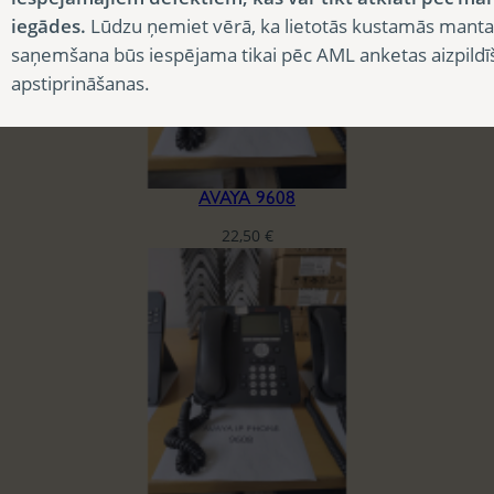
iegādes.
Lūdzu ņemiet vērā, ka lietotās kustamās manta
saņemšana būs iespējama tikai pēc AML anketas aizpildī
apstiprināšanas.
AVAYA 9608
22,50
€