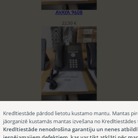
AVAYA 9608
22,50
€
AVAYA 9608
Kredītiestāde pārdod lietotu kustamo mantu. Mantas pir
22,50
€
jāorganizē kustamās mantas izvešana no Kredītiestādes
Kredītiestāde nenodrošina garantiju un nenes atbild
iespējamajiem defektiem, kas var tikt atklāti pēc ma