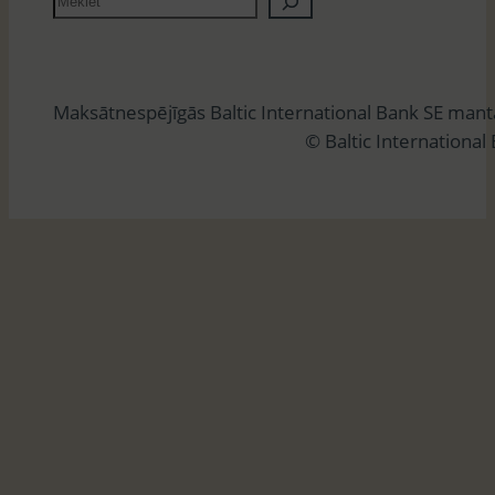
e
k
l
Maksātnespējīgās Baltic International Bank SE man
ē
© Baltic International
t