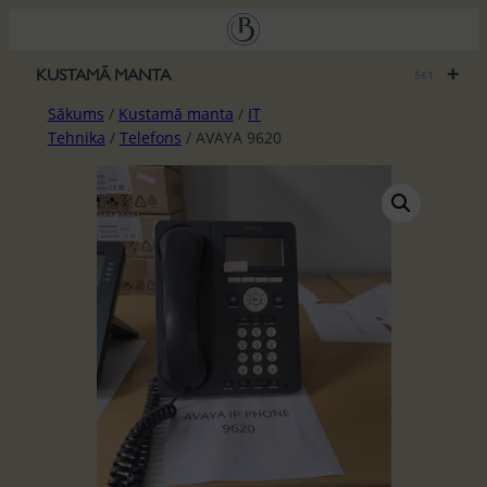
Pāriet
uz
saturu
+
KUSTAMĀ MANTA
561
Sākums
/
Kustamā manta
/
IT
Tehnika
/
Telefons
/ AVAYA 9620