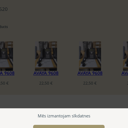
620
ducts
A 9608
AVAYA 9608
AVAYA 9608
AV
,50
€
22,50
€
22,50
€
Mēs izmantojam sīkdatnes