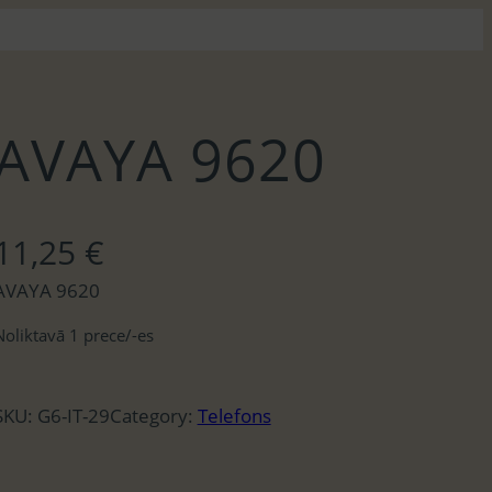
AVAYA 9620
11,25
€
AVAYA 9620
Noliktavā 1 prece/-es
SKU:
G6-IT-29
Category:
Telefons