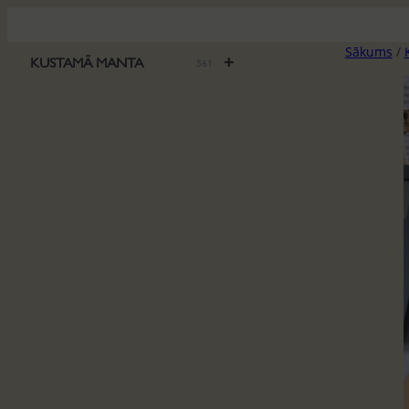
Pāriet
uz
Sākums
/
saturu
+
KUSTAMĀ MANTA
561