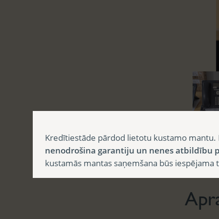
Kredītiestāde pārdod lietotu kustamo mantu. 
nenodrošina garantiju un nenes atbildību p
Aprak
kustamās mantas saņemšana būs iespējama tika
Apr