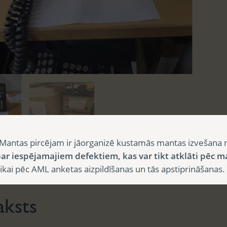
Mantas pircējam ir jāorganizē kustamās mantas izvešana 
ar iespējamajiem defektiem, kas var tikt atklāti pēc m
sts
i pēc AML anketas aizpildīšanas un tās apstiprināšanas.
aksts