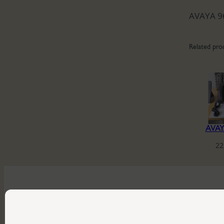
AVAYA 9
Related pro
AVAY
22