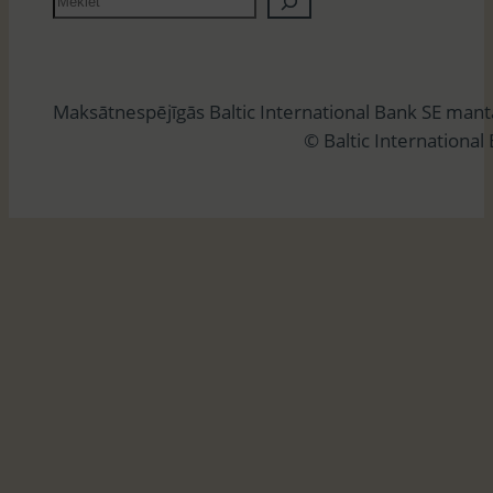
e
k
l
Maksātnespējīgās Baltic International Bank SE man
ē
© Baltic International
t