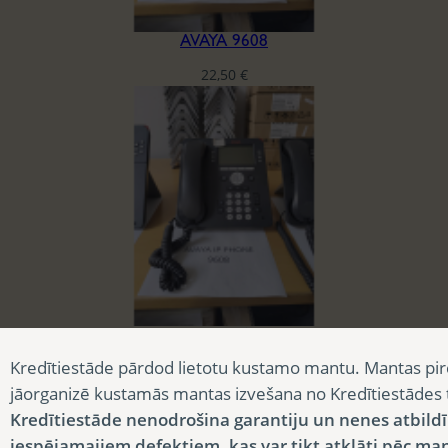
AVAYA 9608
22,50
€
AVAYA 9608
Kredītiestāde pārdod lietotu kustamo mantu. Mantas pir
22,50
€
jāorganizē kustamās mantas izvešana no Kredītiestādes
Kredītiestāde nenodrošina garantiju un nenes atbild
iespējamajiem defektiem, kas var tikt atklāti pēc ma