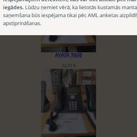
iegādes.
Lūdzu ņemiet vērā, ka lietotās kustamās manta
saņemšana būs iespējama tikai pēc AML anketas aizpildī
apstiprināšanas.
AVAYA 9608
22,50
€