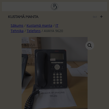
Pāriet
uz
saturu
+
KUSTAMĀ MANTA
561
Sākums
/
Kustamā manta
/
IT
Tehnika
/
Telefons
/ AVAYA 9620