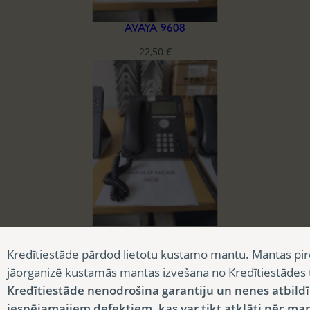
AVAYA 9608
22,50
€
AVAYA 9608
Kredītiestāde pārdod lietotu kustamo mantu. Mantas pir
22,50
€
jāorganizē kustamās mantas izvešana no Kredītiestādes
Kredītiestāde nenodrošina garantiju un nenes atbild
iespējamajiem defektiem, kas var tikt atklāti pēc ma