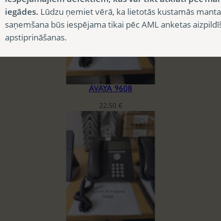
iegādes.
Lūdzu ņemiet vērā, ka lietotās kustamās manta
saņemšana būs iespējama tikai pēc AML anketas aizpildī
apstiprināšanas.
AVAYA 9608
22,50
€