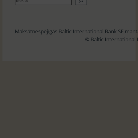
e
k
l
Maksātnespējīgās Baltic International Bank SE man
ē
© Baltic International
t