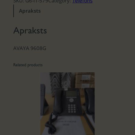
SKU:
G6-IT-579
Category:
Telefons
Apraksts
Apraksts
AVAYA 9608G
Related products