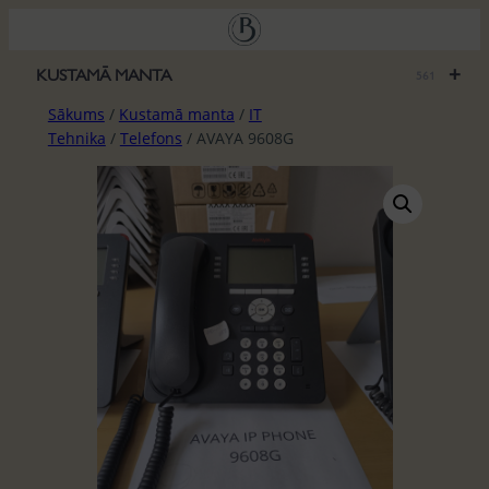
Pāriet
uz
saturu
+
KUSTAMĀ MANTA
561
Sākums
/
Kustamā manta
/
IT
Tehnika
/
Telefons
/ AVAYA 9608G