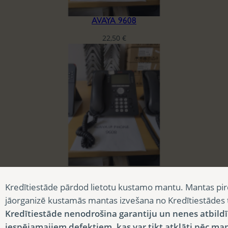
AVAYA 9608
22,50
€
AVAYA 9608
Kredītiestāde pārdod lietotu kustamo mantu. Mantas pir
22,50
€
jāorganizē kustamās mantas izvešana no Kredītiestādes
Kredītiestāde nenodrošina garantiju un nenes atbild
iespējamajiem defektiem, kas var tikt atklāti pēc ma