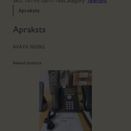
SKU:
14159, G6-IT-166
Category:
Telefons
Apraksts
Apraksts
AVAYA 9608G
Related products