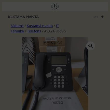
Pāriet
uz
saturu
+
KUSTAMĀ MANTA
559
Sākums
/
Kustamā manta
/
IT
Tehnika
/
Telefons
/ AVAYA 9608G