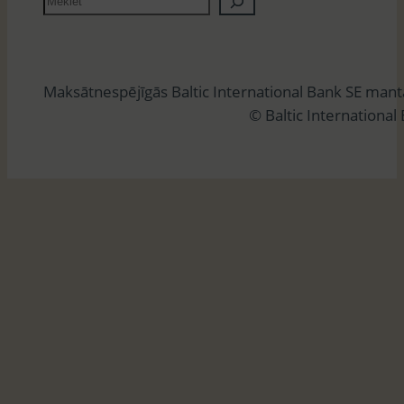
e
k
l
Maksātnespējīgās Baltic International Bank SE man
ē
© Baltic International
t