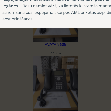
iegādes.
Lūdzu ņemiet vērā, ka lietotās kustamās manta
saņemšana būs iespējama tikai pēc AML anketas aizpildī
apstiprināšanas.
AVAYA 9608
22,50
€