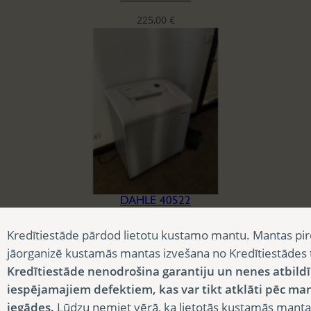
225,00
€
DAHLE 40522
225,00
€
Kredītiestāde pārdod lietotu kustamo mantu. Mantas pir
jāorganizē kustamās mantas izvešana no Kredītiestādes
Kredītiestāde nenodrošina garantiju un nenes atbild
iespējamajiem defektiem, kas var tikt atklāti pēc ma
iegādes.
Lūdzu ņemiet vērā, ka lietotās kustamās manta