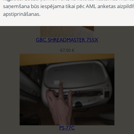
saņemšana būs iespējama tikai pēc AML anketas aizpildī
apstiprināšanas.
GBC SHREADMASTER 755X
67,50
€
PS-77C