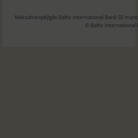
k
l
Maksātnespējīgās Baltic International Bank SE man
ē
© Baltic International
t