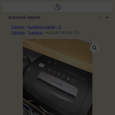
Pāriet
uz
saturu
+
KUSTAMĀ MANTA
561
Sākums
/
Kustamā manta
/
IT
Tehnika
/
Šrederis
/ ALLIGATOR 620 CC+