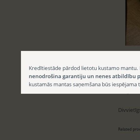
Aprak
Kredītiestāde pārdod lietotu kustamo mantu. 
nenodrošina garantiju un nenes atbildību p
kustamās mantas saņemšana būs iespējama tika
Apr
Divvietī
Related pro