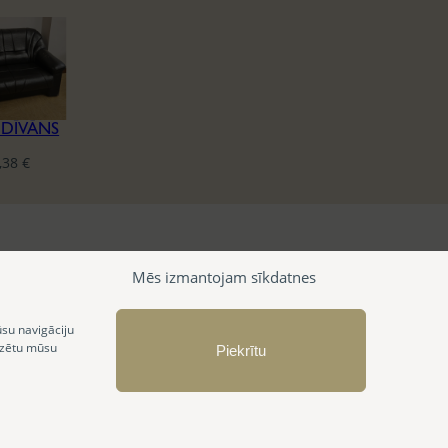
 DĪVĀNS
,38
€
Mēs izmantojam sīkdatnes
ūsu navigāciju
izētu mūsu
Piekrītu