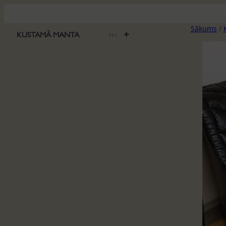
Pāriet
uz
Sākums
/
saturu
+
KUSTAMĀ MANTA
561