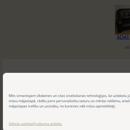
ĀDAS
45
Mēs izmantojam sīkdatnes un citas izsekošanas tehnoloģijas, lai uzlabotu j
mūsu mājaslapā, rādītu jums personalizētu saturu un mērķa reklāmu, anal
mājaslapas trafiku un uzzinātu, no kurienes nāk mūsu apmeklētāji.
Sīkfailu politika
Privātuma politika