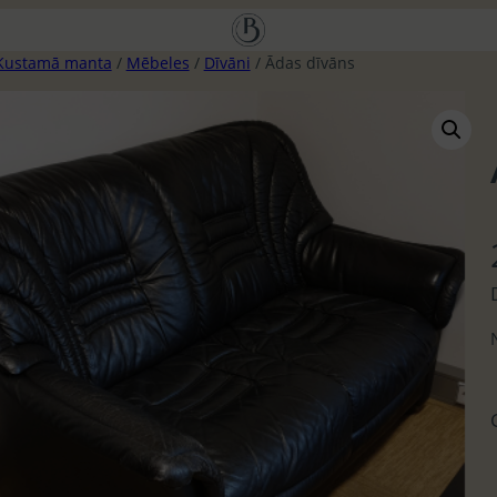
Kustamā manta
/
Mēbeles
/
Dīvāni
/ Ādas dīvāns