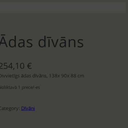
Ādas dīvāns
254,10
€
Divvietīgs ādas dīvāns, 138x 90x 88 cm
Noliktavā 1 prece/-es
Category:
Dīvāni